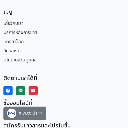
เมนู
เกี่ยวกับเรา
บริการหลังการขาย
แคตตาล็อก
ติดต่อเรา
นโยบายส่วนบุคคล
ติดตามเราได้ที่
ซื้อออนไลน์ที่
mw.co.th
สมัครรับข่าวสารและโปรโมชั่น