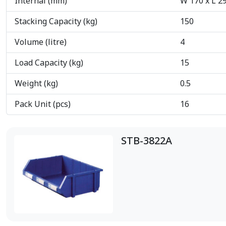
Internal (mm)
W 170 x L 2
Stacking Capacity (kg)
150
Volume (litre)
4
Load Capacity (kg)
15
Weight (kg)
0.5
Pack Unit (pcs)
16
STB-3822A