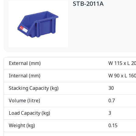
STB-2011A
External (mm)
W 115 x L 20
Internal (mm)
W 90 x L 160
Stacking Capacity (kg)
30
Volume (litre)
0.7
Load Capacity (kg)
3
Weight (kg)
0.15