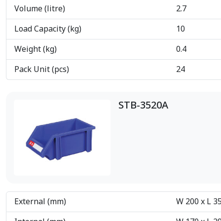
Volume (litre)
2.7
Load Capacity (kg)
10
Weight (kg)
0.4
Pack Unit (pcs)
24
STB-3520A
External (mm)
W 200 x L 3