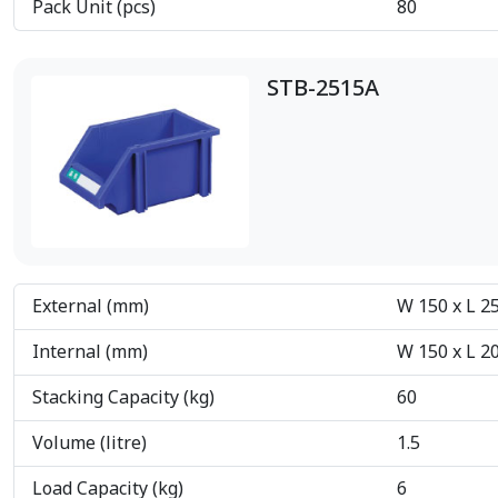
Pack Unit (pcs)
80
STB-2515A
External (mm)
W 150 x L 2
Internal (mm)
W 150 x L 2
Stacking Capacity (kg)
60
Volume (litre)
1.5
Load Capacity (kg)
6