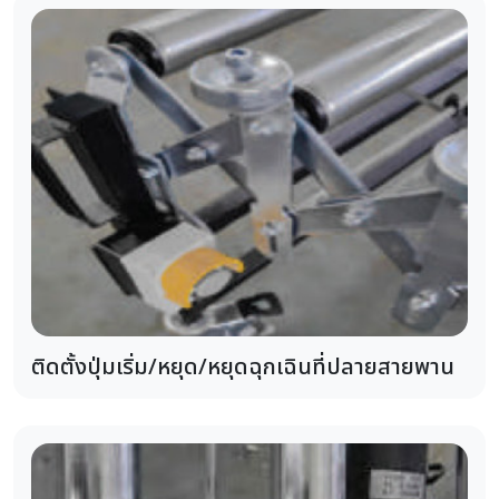
ติดตั้งปุ่มเริ่ม/หยุด/หยุดฉุกเฉินที่ปลายสายพาน