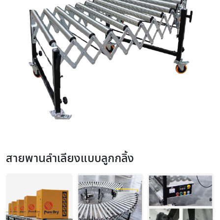
สายพานลำเลียงแบบลูกกลิ้ง