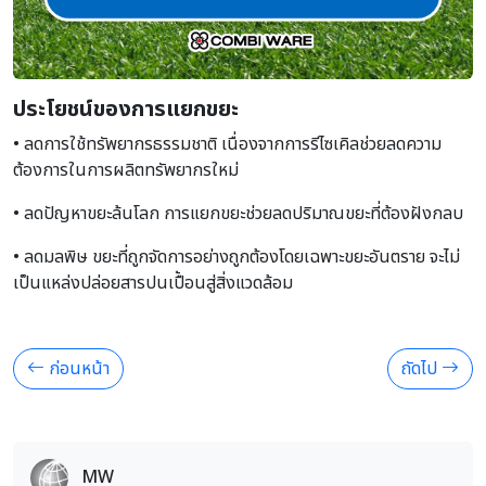
ประโยชน์ของการแยกขยะ
• ลดการใช้ทรัพยากรธรรมชาติ เนื่องจากการรีไซเคิลช่วยลดความ
ต้องการในการผลิตทรัพยากรใหม่
• ลดปัญหาขยะล้นโลก การแยกขยะช่วยลดปริมาณขยะที่ต้องฝังกลบ
• ลดมลพิษ ขยะที่ถูกจัดการอย่างถูกต้องโดยเฉพาะขยะอันตราย จะไม่
เป็นแหล่งปล่อยสารปนเปื้อนสู่สิ่งแวดล้อม
ก่อนหน้า
ถัดไป
MW