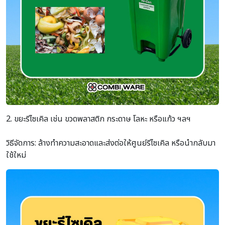
2. ขยะรีไซเคิล เช่น ขวดพลาสติก กระดาษ โลหะ หรือแก้ว ฯลฯ
วิธีจัดการ: ล้างทำความสะอาดและส่งต่อให้ศูนย์รีไซเคิล หรือนำกลับมา
ใช้ใหม่