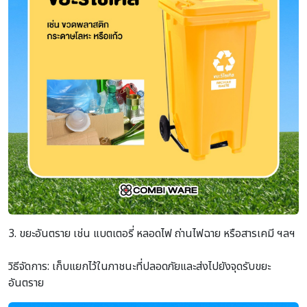
3. ขยะอันตราย เช่น แบตเตอรี่ หลอดไฟ ถ่านไฟฉาย หรือสารเคมี ฯลฯ
วิธีจัดการ: เก็บแยกไว้ในภาชนะที่ปลอดภัยและส่งไปยังจุดรับขยะ
อันตราย